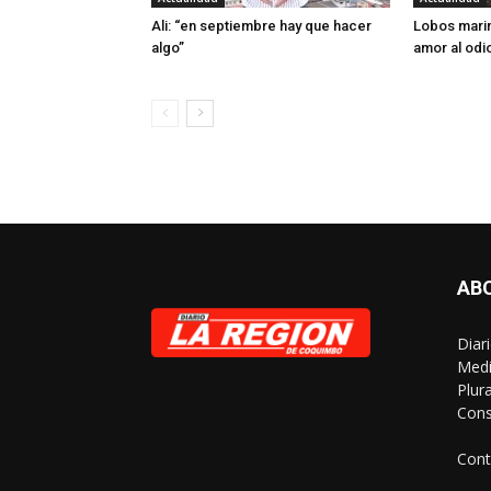
Ali: “en septiembre hay que hacer
Lobos marin
algo”
amor al odi
AB
Diar
Medi
Plur
Cons
Cont