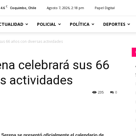
C
14.6
Agosto 7, 2026, 2:18 pm
Papel Digital
Coquimbo, Chile
CTUALIDAD
POLICIAL
POLÍTICA
DEPORTES
sus 66 años con diversas actividades
na celebrará sus 66
s actividades
235
0
a Serena se presentó oficialmente el calendario de