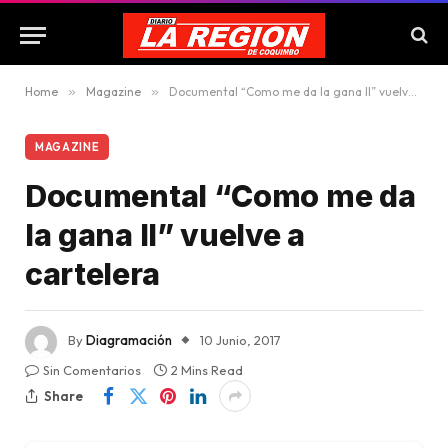
Home
»
Magazine
»
Documental “Como me da la gana II” vuelve a cartelera
MAGAZINE
Documental “Como me da
la gana II” vuelve a
cartelera
By
Diagramación
10 Junio, 2017
Sin Comentarios
2 Mins Read
Share