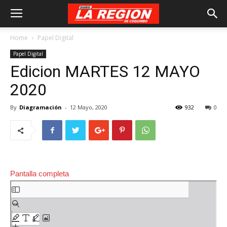
Home
Papel Digital
Papel Digital
Edicion MARTES 12 MAYO
2020
By
Diagramación
-
12 Mayo, 2020
932
0
Pantalla completa
Saltar
al
contenido
del