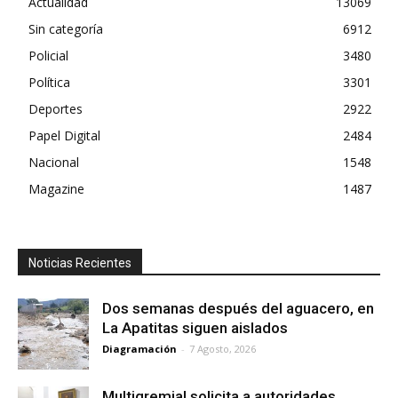
Actualidad
13069
Sin categoría
6912
Policial
3480
Política
3301
Deportes
2922
Papel Digital
2484
Nacional
1548
Magazine
1487
Noticias Recientes
Dos semanas después del aguacero, en
La Apatitas siguen aislados
Diagramación
-
7 Agosto, 2026
Multigremial solicita a autoridades