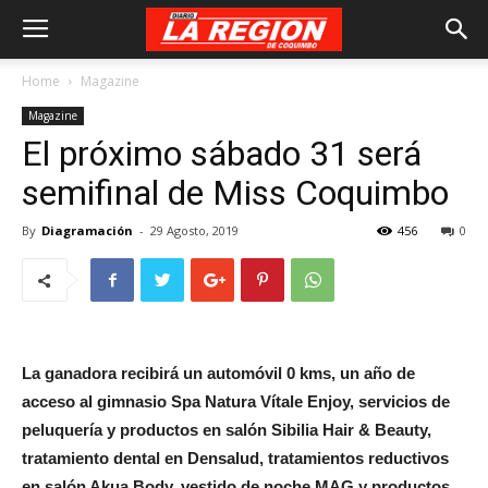
Home
Magazine
Magazine
El próximo sábado 31 será
semifinal de Miss Coquimbo
By
Diagramación
-
29 Agosto, 2019
456
0
La ganadora recibirá un automóvil 0 kms, un año de
acceso al gimnasio Spa Natura Vítale Enjoy, servicios de
peluquería y productos en salón Sibilia Hair & Beauty,
tratamiento dental en Densalud, tratamientos reductivos
en salón Akua Body, vestido
de noche MAG y productos