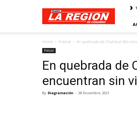
Web
Diario
La
Región
A
Home
Policial
En quebrada de Chañaral Alto encu
Policial
En quebrada de C
encuentran sin v
By
Diagramación
-
28 Diciembre, 2021