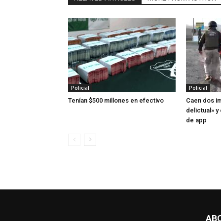
Policial
Policial
Tenían $500 millones en efectivo
Caen dos im
delictual» 
de app
AB