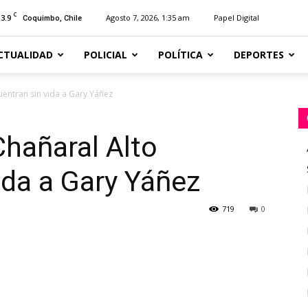
C
13.9
Agosto 7, 2026, 1:35 am
Papel Digital
Coquimbo, Chile
CTUALIDAD
POLICIAL
POLÍTICA
DEPORTES
entran sin vida a Gary Yáñez
hañaral Alto
ida a Gary Yáñez
719
0