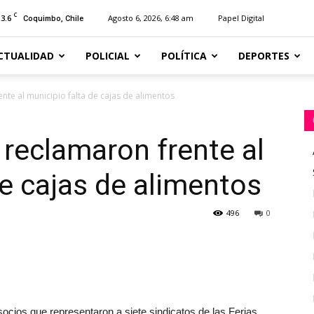
C
13.6
Agosto 6, 2026, 6:48 am
Papel Digital
Coquimbo, Chile
CTUALIDAD
POLICIAL
POLÍTICA
DEPORTES
nte al municipio falta de cajas de alimentos
 reclamaron frente al
de cajas de alimentos
496
0
ocios que representaron a siete sindicatos de las Ferias