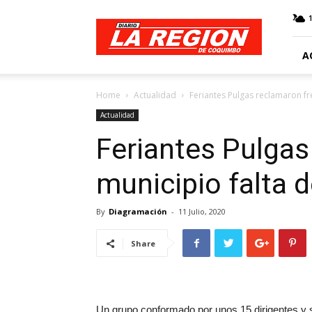
Web
Diario
La
Región
A
Home
Actualidad
Feriantes Pulgas reclamaron fre
Actualidad
Feriantes Pulgas
municipio falta 
By
Diagramación
-
11 Julio, 2020
Share
Un grupo conformado por unos 15 dirigentes y s