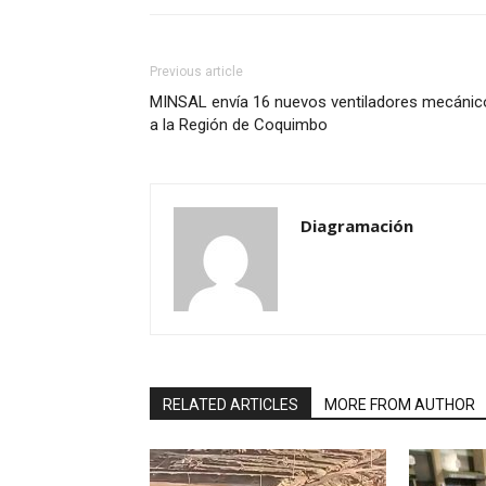
Previous article
MINSAL envía 16 nuevos ventiladores mecánic
a la Región de Coquimbo
Diagramación
RELATED ARTICLES
MORE FROM AUTHOR