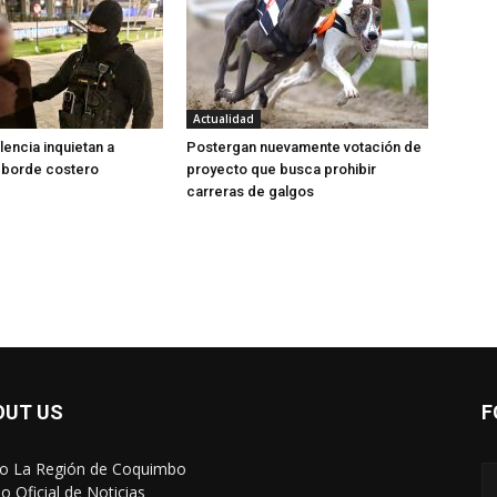
Actualidad
olencia inquietan a
Postergan nuevamente votación de
 borde costero
proyecto que busca prohibir
carreras de galgos
OUT US
F
io La Región de Coquimbo
o Oficial de Noticias