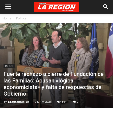
Home
Política
Política
Fuerte rechazo a cierre de Fundación de
las Familias: Acusan «lógica
economicista» y falta de respuestas del
Gobierno
By
Diagramación
-
10 Junio, 2026
364
0