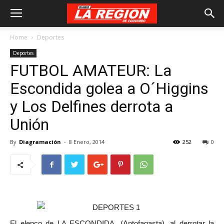
Home
Deportes
Deportes
FUTBOL AMATEUR: La
Escondida golea a O´Higgins
y Los Delfines derrota a
Unión
By
Diagramación
-
8 Enero, 2014
252
0
El elenco de LA ESCONDIDA, (Antofagasta), al derrotar la