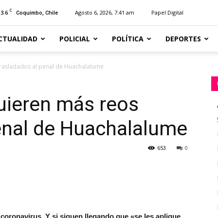
C
13.6
Agosto 6, 2026, 7:41 am
Papel Digital
Coquimbo, Chile
CTUALIDAD
POLICIAL
POLÍTICA
DEPORTES
rasladados al penal de Huachalalume
ieren más reos
enal de Huachalalume
653
0
 coronavirus. Y si siguen llegando que «se les aplique