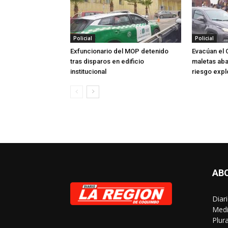
Policial
Policial
Exfuncionario del MOP detenido
Evacúan el 
tras disparos en edificio
maletas ab
institucional
riesgo expl
AB
Diar
Medi
Plur