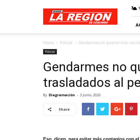
Web
Diario
La
Región
A
Home
Policial
Gendarmes no quieren más reos t
Policial
Gendarmes no qu
trasladados al p
By
Diagramación
-
3 Junio, 2020
Share
Eso, dicen, para evitar más contagios con el