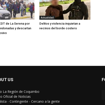
Actualidad
CDT de La Serena por
Delitos y violencia inquietan a
andonadas y descartan
vecinos del borde costero
osivo
OUT US
F
io La Región de Coquimbo
o Oficial de Noticias
alista - Contingente - Cercano a la gente