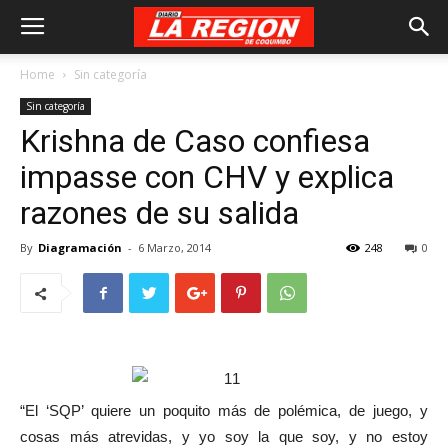
Home
Sin categoría
Sin categoría
Krishna de Caso confiesa
impasse con CHV y explica
razones de su salida
By
Diagramación
-
6 Marzo, 2014
248
0
“El ‘SQP’ quiere un poquito más de polémica, de juego, y
cosas más atrevidas, y yo soy la que soy, y no estoy