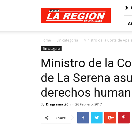
Web
Diario
La
Región
A
Home
Sin categoría
Ministro de la Corte de Apel
Sin categoría
Ministro de la C
de La Serena as
derechos humano
By
Diagramación
-
26 Febrero, 2017
Share