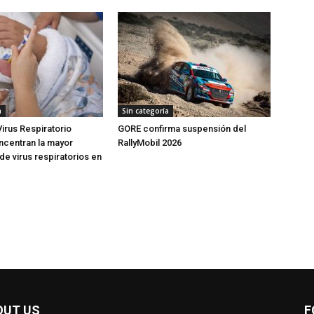
a
Sin categoría
Virus Respiratorio
GORE confirma suspensión del
oncentran la mayor
RallyMobil 2026
de virus respiratorios en
OUT US
F