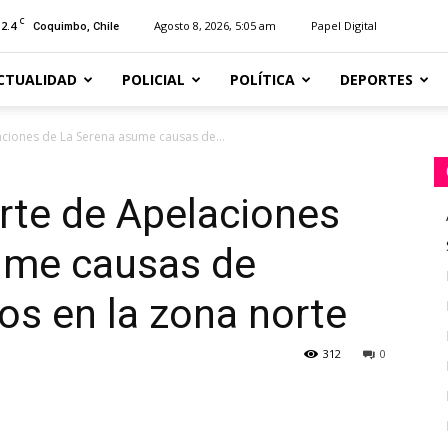
C
12.4
Agosto 8, 2026, 5:05 am
Papel Digital
Coquimbo, Chile
CTUALIDAD
POLICIAL
POLÍTICA
DEPORTES
aciones de La Serena asume causas de...
orte de Apelaciones
ume causas de
s en la zona norte
312
0