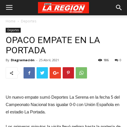
Home
Deportes
Deportes
OPACO EMPATE EN LA
PORTADA
By
Diagramación
-
25 Abril, 2021
186
0
Un nuevo empate sumó Deportes La Serena en la fecha 5 del
Campeonato Nacional tras igualar 0-0 con Unión Española en
el estadio La Portada.
Los primeros minutos la visita llevó peligro hasta la portería de