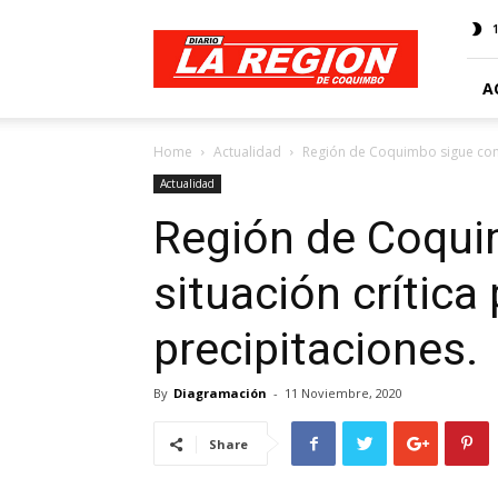
Web
Diario
La
Región
A
Home
Actualidad
Región de Coquimbo sigue con s
Actualidad
Región de Coqui
situación crítica 
precipitaciones.
By
Diagramación
-
11 Noviembre, 2020
Share