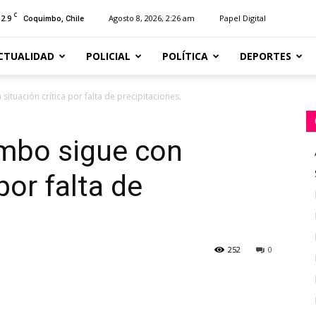
C
12.9
Agosto 8, 2026, 2:26 am
Papel Digital
Coquimbo, Chile
CTUALIDAD
POLICIAL
POLÍTICA
DEPORTES
ituación crítica por falta de precipitaciones.
mbo sigue con
por falta de
252
0