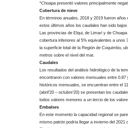
*Choapa presentó valores principalmente negati
Cobertura de nieve
En términos anuales, 2018 y 2019 fueron años 
estos últimos años los caudales han sido bajos 
Las provincias de Elqui, de Limarí y de Choapa
cobertura inferiores al 5% equivalentes a unos 
la superficie total de la Región de Coquimbo, u
metros sobre el nivel del mar.
Caudales
Los resultados del análisis hidrológico de la t
encontraron con valores mensuales entre 0.87 y
históricos mensuales, se encuentran entre el 1
(abril’20 – octubre‘20) se presentan los caudale
todos valores menores a un tercio de los valore
Embalses
En este momento la capacidad regional se parec
mismo patrón podría llegar a invierno del 2021