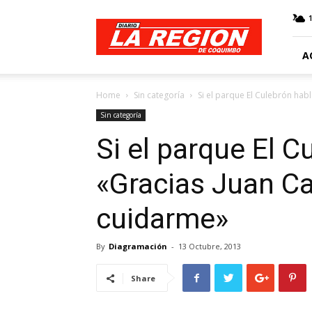
Web
Diario
La
Región
A
Home
Sin categoría
Si el parque El Culebrón habl
Sin categoría
Si el parque El C
«Gracias Juan Ca
cuidarme»
By
Diagramación
-
13 Octubre, 2013
Share