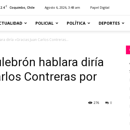
C
12.4
Agosto 6, 2026, 3:48 am
Papel Digital
Coquimbo, Chile
CTUALIDAD
POLICIAL
POLÍTICA
DEPORTES
ara diría «Gracias Juan Carlos Contreras...
ulebrón hablara diría
rlos Contreras por
276
0