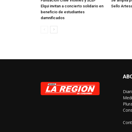
Fundación Chile Violines y SLEP
Se amplía p
Elqui invitan a concierto solidario en
Sello Artes
beneficio de estudiantes
damnificados
AB
Diar
Medi
Plur
Cons
Cont