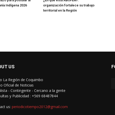
lazo para postular al
¿En que esta ABOFEM?:
anía Indígena 2026
organización fortalece su trabajo
territorial en la Región
OUT US
F
io La Región de Coquimbo
o Oficial de Noticias
alista - Contingente - Cercano a la gente
ultas y Publicidad : +569 68487844
act us:
periodicotiempo2012@gmail.com