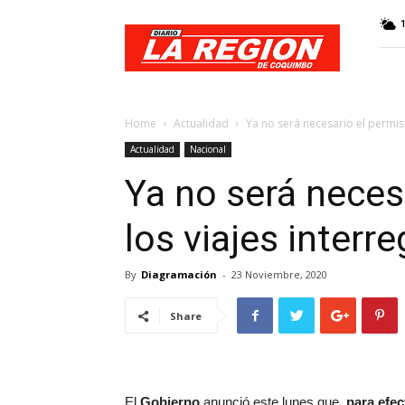
Web
Diario
La
Región
Home
Actualidad
Ya no será necesario el permiso
Actualidad
Nacional
Ya no será neces
los viajes interr
By
Diagramación
-
23 Noviembre, 2020
Share
El
Gobierno
anunció este lunes que,
para efect