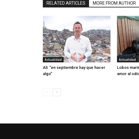
RELATED ARTICLES
MORE FROM AUTHOR
Actualidad
Actualidad
Ali: “en septiembre hay que hacer
Lobos marin
algo”
amor al odi