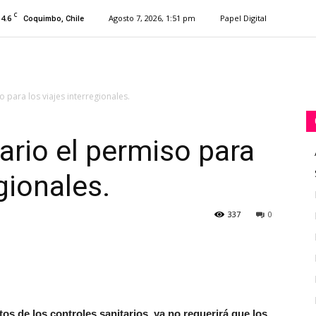
C
14.6
Agosto 7, 2026, 1:51 pm
Papel Digital
Coquimbo, Chile
 para los viajes interregionales.
ario el permiso para
egionales.
337
0
os de los controles sanitarios, ya no requerirá que los