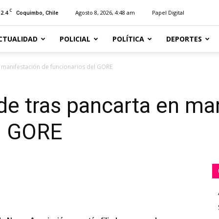
C
12.4
Agosto 8, 2026, 4:48 am
Papel Digital
Coquimbo, Chile
CTUALIDAD
POLICIAL
POLÍTICA
DEPORTES
 manifestación de funcionarios del GORE
e tras pancarta en ma
el GORE