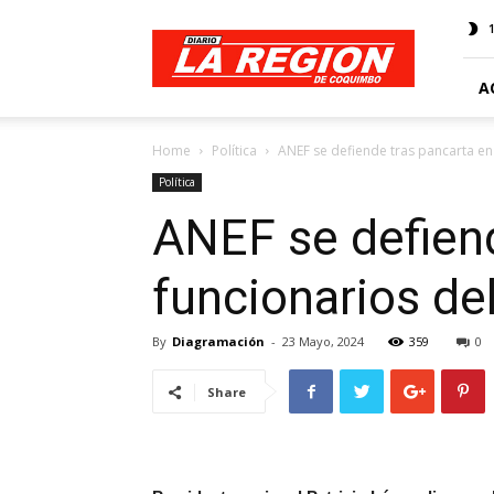
Web
Diario
La
Región
A
Home
Política
ANEF se defiende tras pancarta en
Política
ANEF se defiend
funcionarios d
By
Diagramación
-
23 Mayo, 2024
359
0
Share