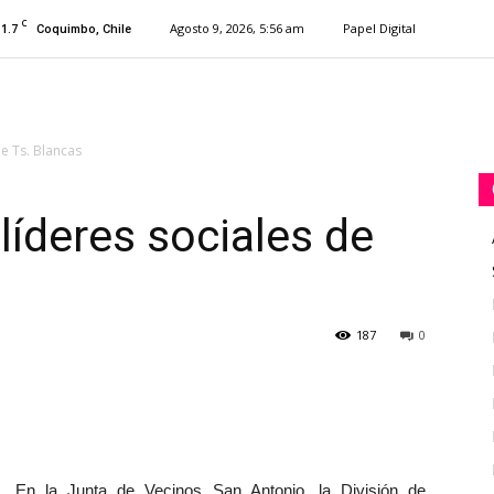
C
11.7
Agosto 9, 2026, 5:56 am
Papel Digital
Coquimbo, Chile
e Ts. Blancas
líderes sociales de
187
0
En la Junta de Vecinos San Antonio, la División de