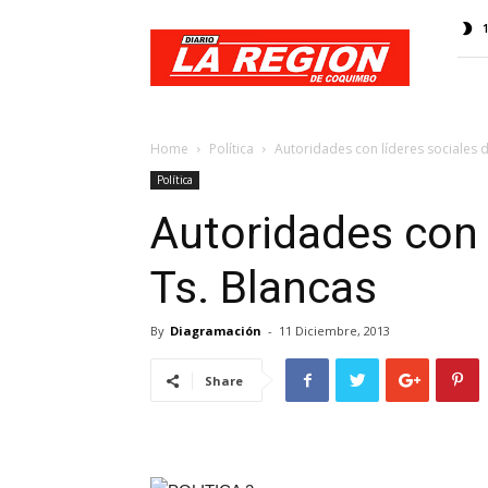
Web
Diario
La
Región
Home
Política
Autoridades con líderes sociales d
Política
Autoridades con 
Ts. Blancas
By
Diagramación
-
11 Diciembre, 2013
Share