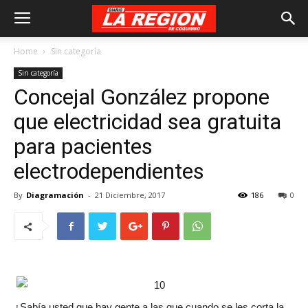
Home
Sin categoría
Sin categoría
Concejal González propone
que electricidad sea gratuita
para pacientes
electrodependientes
By
Diagramación
-
21 Diciembre, 2017
186
0
¿Sabía usted que hay gente a las que cuando se les corta la