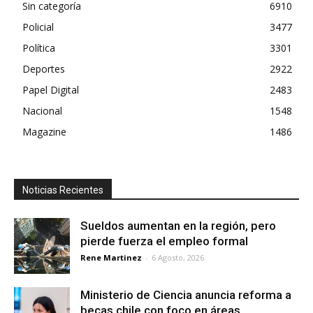
Sin categoría
6910
Policial
3477
Política
3301
Deportes
2922
Papel Digital
2483
Nacional
1548
Magazine
1486
Noticias Recientes
Sueldos aumentan en la región, pero
pierde fuerza el empleo formal
Rene Martinez
-
6 Agosto, 2026
Ministerio de Ciencia anuncia reforma a
becas chile con foco en áreas