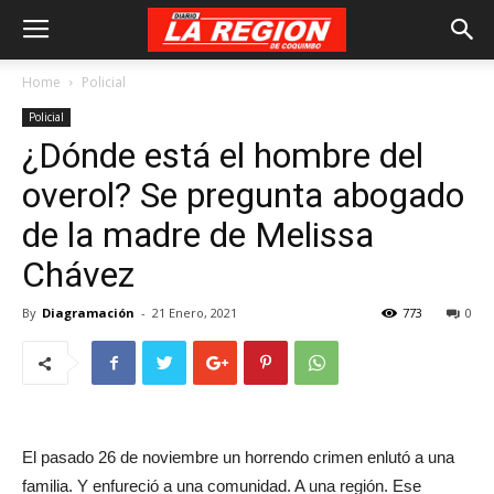
Home
Policial
Policial
¿Dónde está el hombre del
overol? Se pregunta abogado
de la madre de Melissa
Chávez
By
Diagramación
-
21 Enero, 2021
773
0
El pasado 26 de noviembre un horrendo crimen enlutó a una
familia. Y enfureció a una comunidad. A una región. Ese