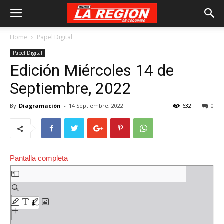
Home
Papel Digital
Papel Digital
Edición Miércoles 14 de
Septiembre, 2022
By
Diagramación
-
14 Septiembre, 2022
632
0
Pantalla completa
Saltar
al
contenido
del
PDF