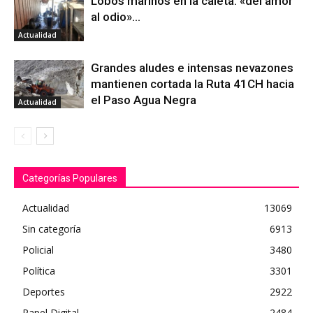
Lobos marinos en la caleta: «del amor
al odio»…
Actualidad
Grandes aludes e intensas nevazones
mantienen cortada la Ruta 41CH hacia
el Paso Agua Negra
Actualidad
Categorías Populares
Actualidad
13069
Sin categoría
6913
Policial
3480
Política
3301
Deportes
2922
Papel Digital
2484