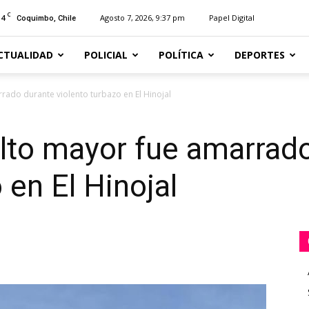
C
14
Agosto 7, 2026, 9:37 pm
Papel Digital
Coquimbo, Chile
CTUALIDAD
POLICIAL
POLÍTICA
DEPORTES
ado durante violento turbazo en El Hinojal
lto mayor fue amarrad
 en El Hinojal