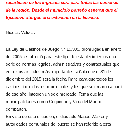
repartición de los ingresos será para todas las comunas
de la región. Desde el municipio porteño esperan que el
Ejecutivo otorgue una extensión en la licencia.
Nicolás Véliz J.
La Ley de Casinos de Juego N° 19.995, promulgada en enero
del 2005, estableció para este tipo de establecimientos una
serie de normas legales, administrativas y contractuales que
entre sus artículos más importantes señala que el 31 de
diciembre del 2015 será la fecha límite para que todos los
casinos, incluidos los municipales y los que se crearon a partir
de ese año, integren un solo mercado. Tema que las
municipalidades como Coquimbo y Viña del Mar no
comparten.
En vista de esta situación, el diputado Matías Walker y
autoridades comunales del puerto se han referido a esta