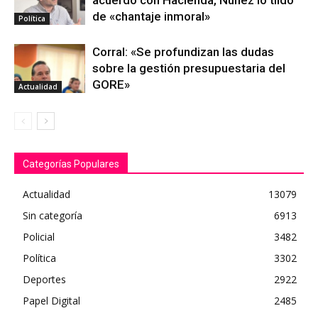
acuerdo con Hacienda, Núñez lo tildó
de «chantaje inmoral»
Política
Corral: «Se profundizan las dudas
sobre la gestión presupuestaria del
GORE»
Actualidad
Categorías Populares
Actualidad
13079
Sin categoría
6913
Policial
3482
Política
3302
Deportes
2922
Papel Digital
2485