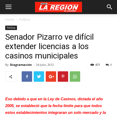
Home
Política
Política
Senador Pizarro ve difícil
extender licencias a los
casinos municipales
By
Diagramación
-
24 Julio, 2012
471
0
Eso debido a que en la Ley de Casinos, dictada el año
2005, se estableció que la fecha límite para que todos
estos establecimientos integraran un solo mercado y la