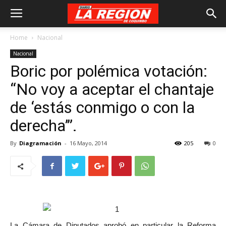
Home
Nacional
Nacional
Boric por polémica votación:
“No voy a aceptar el chantaje
de ‘estás conmigo o con la
derecha’”.
By
Diagramación
-
16 Mayo, 2014
205
0
La Cámara de Diputados aprobó en particular la Reforma