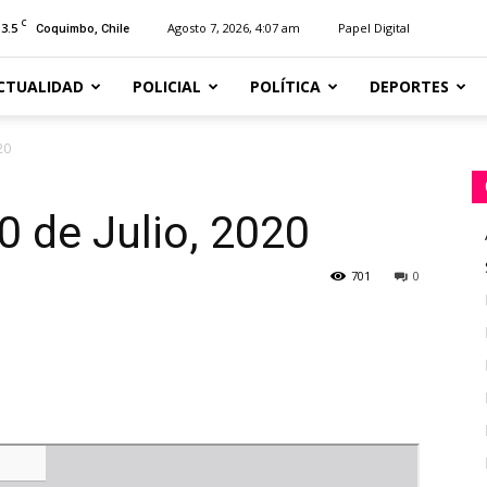
C
13.5
Agosto 7, 2026, 4:07 am
Papel Digital
Coquimbo, Chile
CTUALIDAD
POLICIAL
POLÍTICA
DEPORTES
20
0 de Julio, 2020
701
0