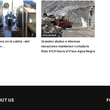
Actualidad
os en la caleta: «del
Grandes aludes e intensas
o»…
nevazones mantienen cortada la
Ruta 41CH hacia el Paso Agua Negra
OUT US
F