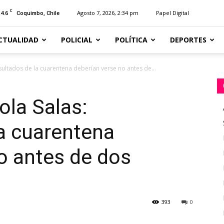
C
14.6
Agosto 7, 2026, 2:34 pm
Papel Digital
Coquimbo, Chile
CTUALIDAD
POLICIAL
POLÍTICA
DEPORTES
ultados de la cuarentena deberían verse no antes de...
ola Salas:
a cuarentena
o antes de dos
393
0