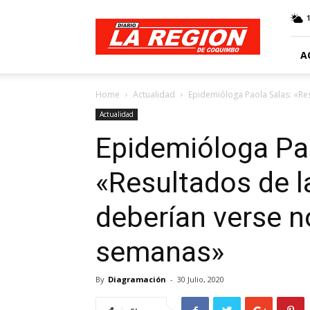
Web
Diario
La
Región
A
Home
Actualidad
Epidemióloga Paola Salas: «Res
Actualidad
Epidemióloga Pa
«Resultados de l
deberían verse n
semanas»
By
Diagramación
-
30 Julio, 2020