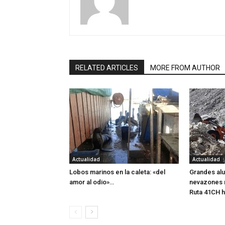
RELATED ARTICLES
MORE FROM AUTHOR
Actualidad
Actualidad
Lobos marinos en la caleta: «del
Grandes alu
amor al odio»…
nevazones 
Ruta 41CH h