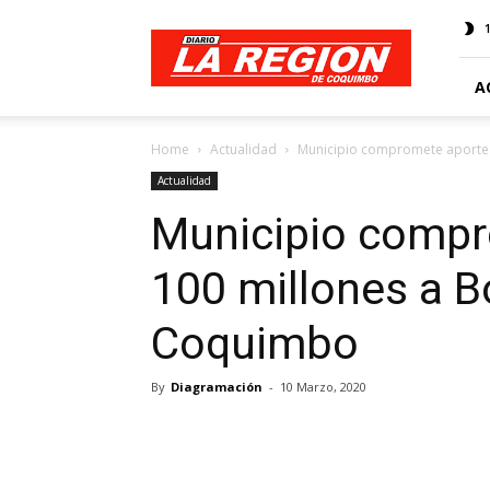
Web
Diario
La
Región
A
Home
Actualidad
Municipio compromete aporte
Actualidad
Municipio compr
100 millones a 
Coquimbo
By
Diagramación
-
10 Marzo, 2020