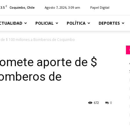
C
13.5
Agosto 7, 2026, 3:09 am
Papel Digital
Coquimbo, Chile
CTUALIDAD
POLICIAL
POLÍTICA
DEPORTES
 de $ 100 millones a Bomberos de Coquimbo
omete aporte de $
Bomberos de
672
0